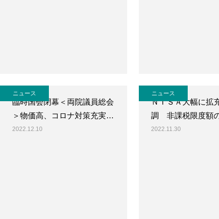
ニュース
ニュース
臨時国会閉幕＜両院議員総会
ＮＩＳＡ大幅に拡
＞物価高、コロナ対策充実…
調 非課税限度額
2022.12.10
2022.11.30