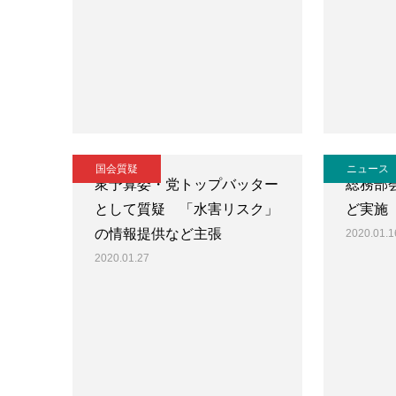
国会質疑
ニュース
衆予算委・党トップバッター
総務部
として質疑 「水害リスク」
ど実施
の情報提供など主張
2020.01.1
2020.01.27