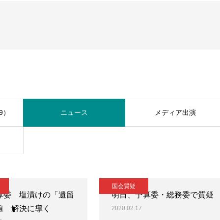
9）
ニュース
メディア出演
国会質疑
算委 塩漬けの「遺留
明日、予算委・総務委で質疑
題 解決に導く
2020.02.17