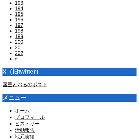
193
194
195
196
197
198
199
200
201
202
»
X（旧twitter）
国重とおるのポスト
メニュー
ホーム
プロフィール
ヒストリー
活動報告
地元実績