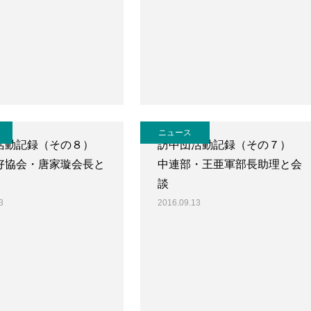
ニュース
活動記録（その８）
訪中団活動記録（その７）
好協会・唐家璇会長と
中連部・王亜軍部長助理と会
談
3
2016.09.13