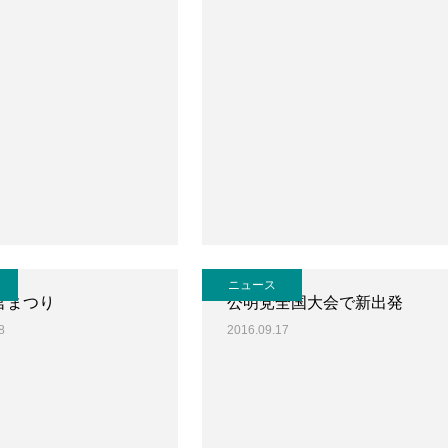
ニュース
官まつり
公明党全国大会で新出発
8
2016.09.17