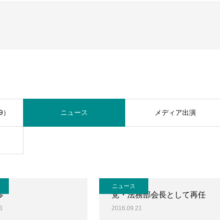
9）
ニュース
メディア出演
ニュース
拶
党・法務部会長として再任
3
2016.09.21