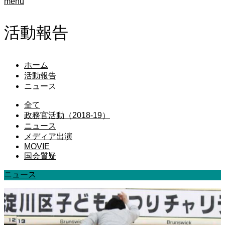
menu
活動報告
ホーム
活動報告
ニュース
全て
政務官活動（2018-19）
ニュース
メディア出演
MOVIE
国会質疑
ニュース