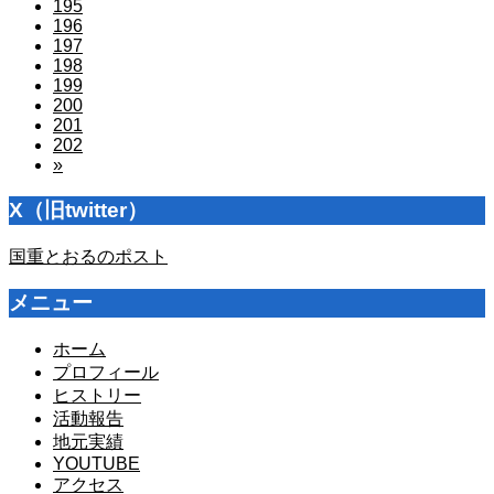
195
196
197
198
199
200
201
202
»
X（旧twitter）
国重とおるのポスト
メニュー
ホーム
プロフィール
ヒストリー
活動報告
地元実績
YOUTUBE
アクセス