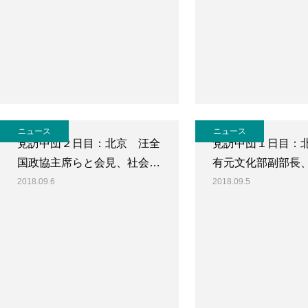
ニュース
ニュース
党訪中団２日目：北京 汪全
党訪中団１日目：
国政協主席らと会見、社会…
有元文化部副部長
2018.09.6
2018.09.5