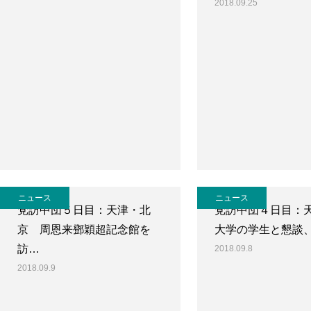
2018.09.25
ニュース
ニュース
党訪中団５日目：天津・北
党訪中団４日目：
京 周恩来鄧穎超記念館を
大学の学生と懇談
訪…
2018.09.8
2018.09.9