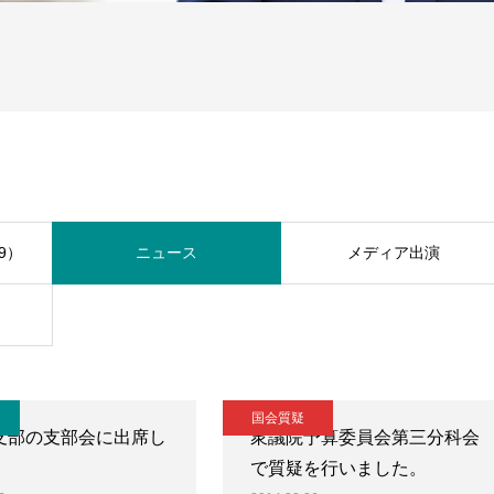
9）
ニュース
メディア出演
国会質疑
支部の支部会に出席し
衆議院予算委員会第三分科会
。
で質疑を行いました。