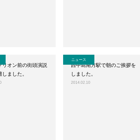
ニュース
マリオン前の街頭演説
西中島南方駅で朝のご挨拶を
壇しました。
しました。
0
2014.02.10