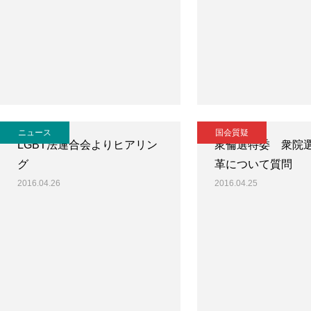
ニュース
国会質疑
LGBT法連合会よりヒアリン
衆倫選特委 衆院
グ
革について質問
2016.04.26
2016.04.25