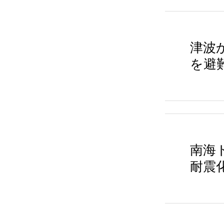
津波
を避
南海
耐震