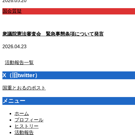
2026.05.20
国会質疑
衆議院憲法審査会 緊急事態条項について発言
2026.04.23
活動報告一覧
X（旧twitter）
国重とおるのポスト
メニュー
ホーム
プロフィール
ヒストリー
活動報告