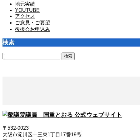
地元実績
YOUTUBE
アクセス
ご意見・ご要望
後援会お申込み
検索
検
索:
〒532-0023
大阪市淀川区十三東1丁目17番19号