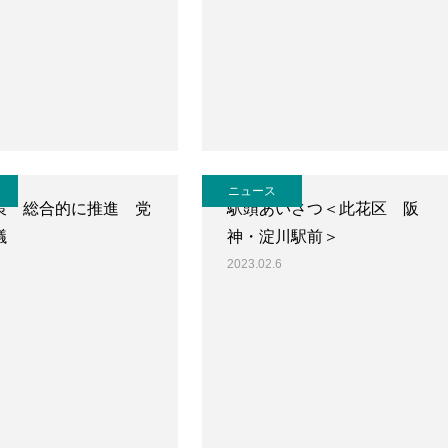
ニュース
策 総合的に推進 党
駅頭あいさつ＜此花区 阪
議
神・淀川駅前＞
2023.02.6