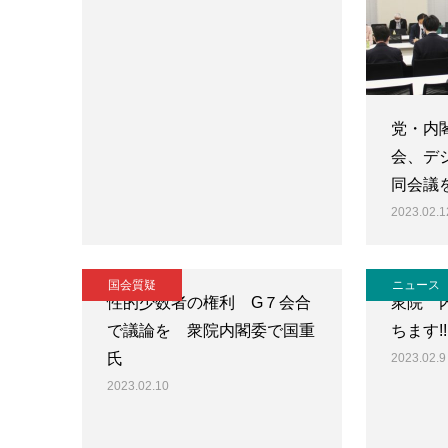
党・内
会、デ
同会議
2023.02.1
国会質疑
ニュース
性的少数者の権利 G７会合
衆院 
で議論を 衆院内閣委で国重
ちます!!
氏
2023.02.9
2023.02.10