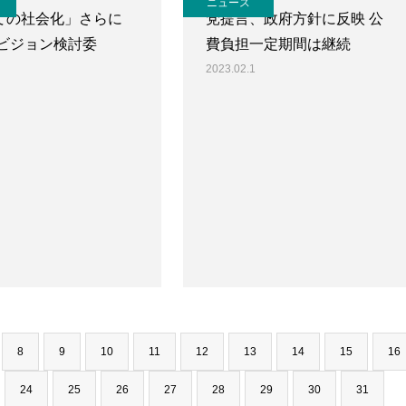
ニュース
ての社会化」さらに
党提言、政府方針に反映 公
0ビジョン検討委
費負担一定期間は継続
2023.02.1
8
9
10
11
12
13
14
15
16
24
25
26
27
28
29
30
31