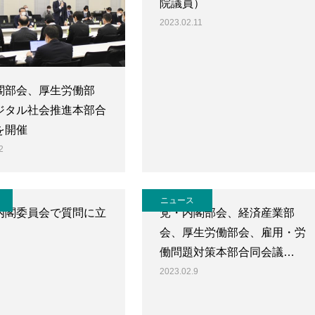
院議員）
2023.02.11
閣部会、厚生労働部
ジタル社会推進本部合
を開催
2
ニュース
内閣委員会で質問に立
党・内閣部会、経済産業部
会、厚生労働部会、雇用・労
働問題対策本部合同会議…
2023.02.9