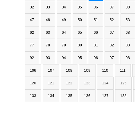
32
33
34
35
36
37
38
47
48
49
50
51
52
53
62
63
64
65
66
67
68
77
78
79
80
81
82
83
92
93
94
95
96
97
98
106
107
108
109
110
111
120
121
122
123
124
125
133
134
135
136
137
138