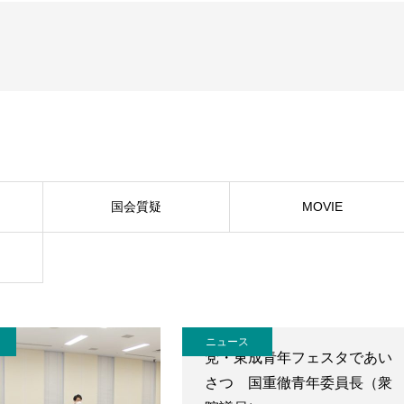
国会質疑
MOVIE
ニュース
党・東成青年フェスタであい
さつ 国重徹青年委員長（衆