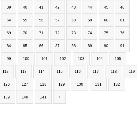
39
40
41
42
43
44
45
46
54
55
56
57
58
59
60
61
69
70
71
72
73
74
75
76
84
85
86
87
88
89
90
91
99
100
101
102
103
104
105
112
113
114
115
116
117
118
119
126
127
128
129
130
131
132
139
140
141