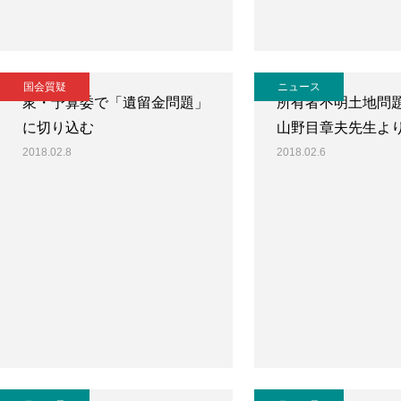
国会質疑
ニュース
衆・予算委で「遺留金問題」
所有者不明土地問
に切り込む
山野目章夫先生よ
2018.02.8
2018.02.6