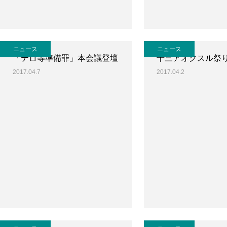
ニュース
ニュース
「テロ等準備罪」本会議登壇
十三アオクスル祭
2017.04.7
2017.04.2