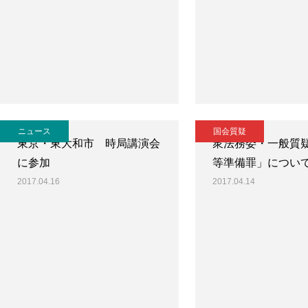
ニュース
国会質疑
東京・東大和市 時局講演会
衆法務委・一般質
に参加
等準備罪」につい
2017.04.16
2017.04.14