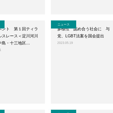
ニュース
ベント 第１回ティラ
多様性 認め合う社会に 与
ルスレース＜淀川河川
党、LGBT法案を国会提出
中島・十三地区…
2023.05.19
1