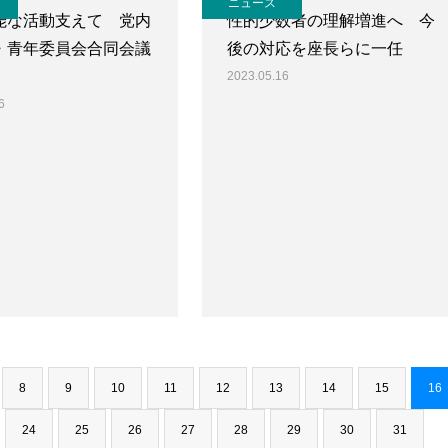
ニュース
能な活動支えて 党内
性的少数者の理解増進へ 今
・青年委員会合同会議
後の対応を座長らに一任
2023.05.16
6
8
9
10
11
12
13
14
15
16
24
25
26
27
28
29
30
31