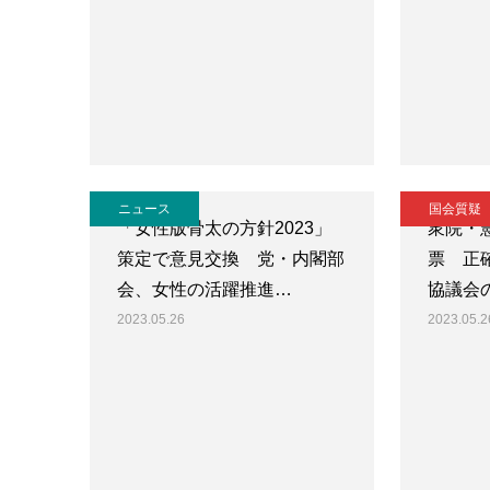
ニュース
国会質疑
「女性版骨太の方針2023」
衆院・
策定で意見交換 党・内閣部
票 正
会、女性の活躍推進…
協議会
2023.05.26
2023.05.2