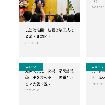
べき
2023.06.1
伝法幼稚園 新園舎竣工式に
参加＜此花区＞
2023.06.3
ニュース
ニュース
党機関決定 次期 衆院総選
党・内
挙 第３次公認 国重とお
会、経
る＜大阪５区＞
2023.05.3
2023.05.31