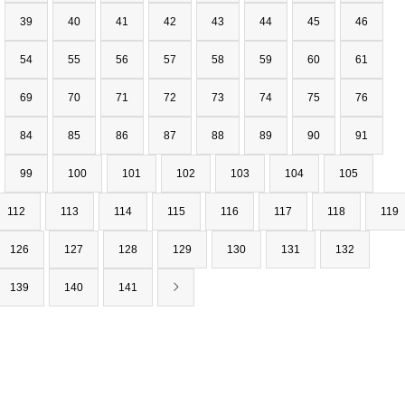
39
40
41
42
43
44
45
46
54
55
56
57
58
59
60
61
69
70
71
72
73
74
75
76
84
85
86
87
88
89
90
91
99
100
101
102
103
104
105
112
113
114
115
116
117
118
119
126
127
128
129
130
131
132
139
140
141