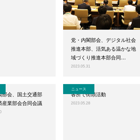
党・内閣部会、デジタル社会
推進本部、活気ある温かな地
域づくり推進本部合同…
2023.05.31
ニュース
閣部会、国土交通部
各所で街頭活動
済産業部会合同会議
2023.05.28
0