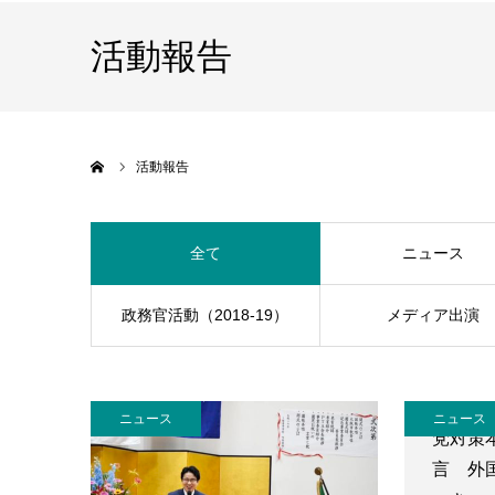
活動報告
ホーム
活動報告
全て
ニュース
政務官活動（2018-19）
メディア出演
ニュース
ニュース
党対策
言 外