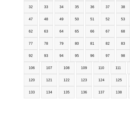
32
33
34
35
36
37
38
47
48
49
50
51
52
53
62
63
64
65
66
67
68
77
78
79
80
81
82
83
92
93
94
95
96
97
98
106
107
108
109
110
111
120
121
122
123
124
125
133
134
135
136
137
138