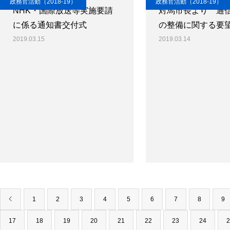
政務官活動（2018-19）
政務官活動（2018-19）
NHK・国際放送等実施要請
対馬市長より 通
に係る通知書交付式
の整備に関する要
2019.03.15
2019.03.14
1
2
3
4
5
6
7
8
9
17
18
19
20
21
22
23
24
2