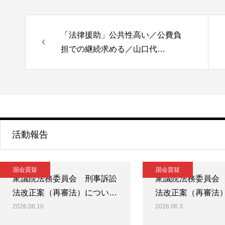
「法律援助」公共性高い／公費負
担での継続求める／山口代…
活動報告
国会質疑
国会質疑
衆議院法務委員会 刑事訴訟
衆議院法務委員会
法改正案（再審法）につい…
法改正案（再審法
2026.06.10
2026.06.3