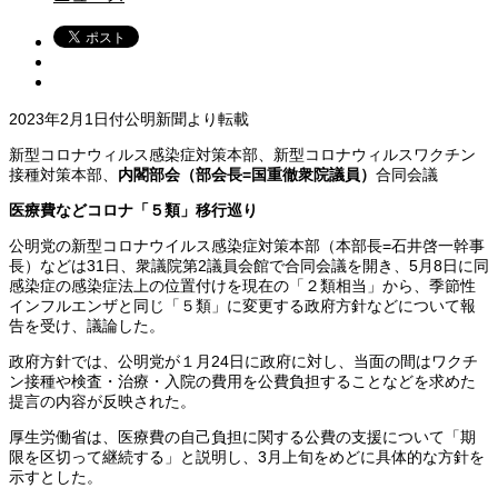
2023年2月1日付公明新聞より転載
新型コロナウィルス感染症対策本部、新型コロナウィルスワクチン
接種対策本部、
内閣部会（部会長=国重徹衆院議員）
合同会議
医療費などコロナ「５類」移行巡り
公明党の新型コロナウイルス感染症対策本部（本部長=石井啓一幹事
長）などは31日、衆議院第2議員会館で合同会議を開き、5月8日に同
感染症の感染症法上の位置付けを現在の「２類相当」から、季節性
インフルエンザと同じ「５類」に変更する政府方針などについて報
告を受け、議論した。
政府方針では、公明党が１月24日に政府に対し、当面の間はワクチ
ン接種や検査・治療・入院の費用を公費負担することなどを求めた
提言の内容が反映された。
厚生労働省は、医療費の自己負担に関する公費の支援について「期
限を区切って継続する」と説明し、3月上旬をめどに具体的な方針を
示すとした。