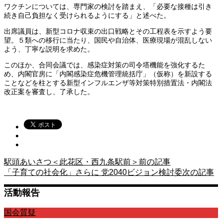
ワクチンについては、専門家の検討を踏まえ、「必要な接種は引き
続き自己負担なく受けられるようにする」と述べた。
出席議員は、新型コロナ収束の出口戦略とその工程表を示すよう要
望。５類への移行に当たり、国民や自治体、医療現場が混乱しない
よう、丁寧な説明を求めた。
このほか、合同会議では、感染症対策の司令塔機能を強化するた
め、内閣官房に「内閣感染症危機管理統括庁」（仮称）を新設する
ことなどを柱とする新型インフルエンザ等対策特別措置法・内閣法
改正案を審査し、了承した。
駅頭あいさつ＜此花区・西九条駅前＞
前の記事
「子育ての社会化」さらに 党2040ビジョン検討委
次の記事
活動報告
国会質疑