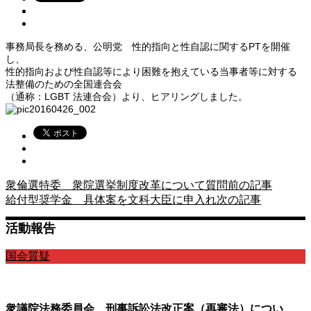
事務局長を務める、公明党 性的指向と性自認に関するPTを開催
し、
性的指向および性自認等により困難を抱えている当事者等に対する
法整備のための全国連合会
（通称：LGBT 法連合会）より、ヒアリングしました。
衆倫選特委 衆院選挙制度改革について質問
前の記事
給付型奨学金 具体案を文科大臣に申入れ
次の記事
活動報告
国会質疑
衆議院法務委員会 刑事訴訟法改正案（再審法）につい…