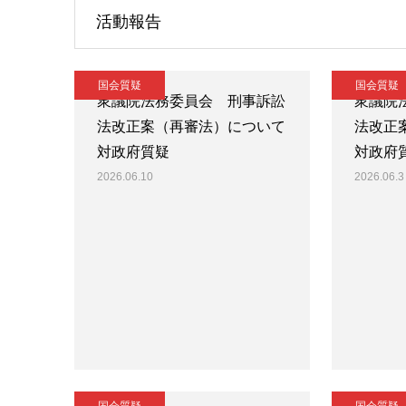
活動報告
国会質疑
国会質疑
衆議院法務委員会 刑事訴訟
衆議院
法改正案（再審法）について
法改正
対政府質疑
対政府
2026.06.10
2026.06.3