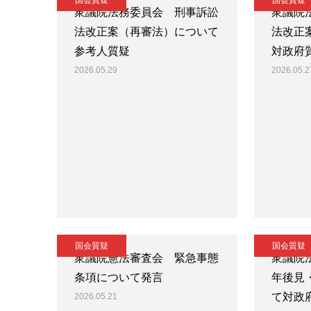
国会質疑
国会質疑
衆議院法務委員会 刑事訴訟
衆議院
法改正案（再審法）について
法改正
参考人質疑
対政府
2026.05.29
2026.05.2
国会質疑
国会質疑
衆議院憲法審査会 緊急事態
衆議院
条項について発言
年後見
て対政
2026.05.21