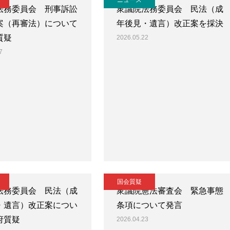
ニュース
法務委員会 刑事訴訟
衆議院法務委員会 民法（成
案（再審法）について
年後見・遺言）改正案を採決
質疑
2026.05.22
7
国会質疑
法務委員会 民法（成
衆議院憲法審査会 緊急事態
・遺言）改正案につい
条項について発言
府質疑
2026.04.23