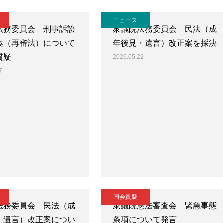
ニュース
法務委員会 刑事訴訟
衆議院法務委員会 民法（成
案（再審法）について
年後見・遺言）改正案を採決
質疑
2026.05.22
7
国会質疑
法務委員会 民法（成
衆議院憲法審査会 緊急事態
・遺言）改正案につい
条項について発言