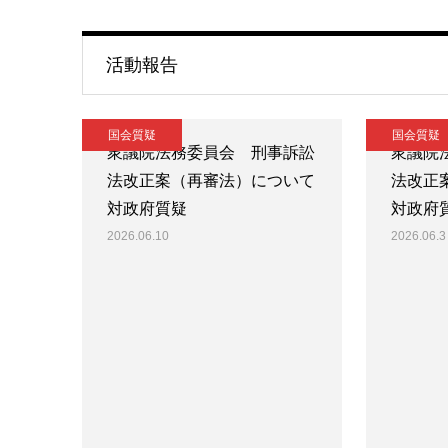
活動報告
国会質疑
国会質疑
衆議院法務委員会 刑事訴訟
衆議院
法改正案（再審法）について
法改正
対政府質疑
対政府
2026.06.10
2026.06.3