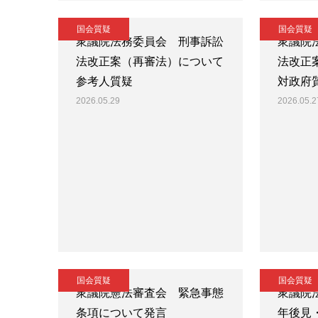
国会質疑
国会質疑
衆議院法務委員会 刑事訴訟
衆議院
法改正案（再審法）について
法改正
参考人質疑
対政府
2026.05.29
2026.05.2
国会質疑
国会質疑
衆議院憲法審査会 緊急事態
衆議院
条項について発言
年後見