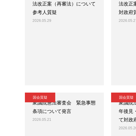
法改正案（再審法）について
法改正
参考人質疑
対政府
2026.05.29
2026.05.2
国会質疑
国会質疑
衆議院憲法審査会 緊急事態
衆議院
条項について発言
年後見
て対政
2026.05.21
2026.05.2