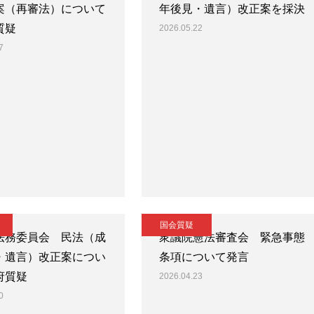
案（再審法）について
年後見・遺言）改正案を採決
質疑
2026.05.22
7
国会質疑
法務委員会 民法（成
衆議院憲法審査会 緊急事態
・遺言）改正案につい
条項について発言
府質疑
2026.04.23
0