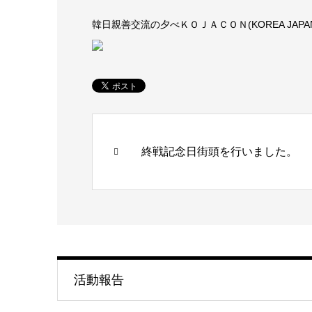
韓日親善交流の夕べＫＯＪＡＣＯＮ(KOREA JAPA
終戦記念日街頭を行いました。
活動報告