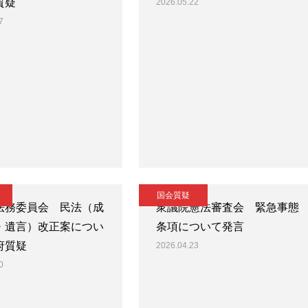
質疑
2026.05.22
7
国会質疑
法務委員会 民法（成
衆議院憲法審査会 緊急事態
・遺言）改正案につい
条項について発言
府質疑
2026.04.23
0