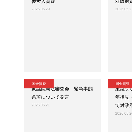
参考人質疑
対政府
2026.05.29
2026.05.2
国会質疑
国会質疑
衆議院憲法審査会 緊急事態
衆議院
条項について発言
年後見
て対政
2026.05.21
2026.05.2