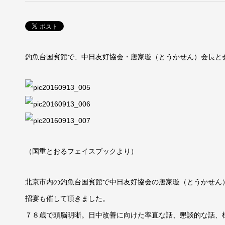
釣魚台国賓館で、中日友好協会・唐家璇（とうかせん）会長と
（国重とおるフェイスブックより）
北京市内の釣魚台国賓館で中日友好協会の唐家璇（とうかせん
招宴も催して頂きました。
７８歳で頭脳明晰。日中改善に向けた率直な話、懇談的な話、