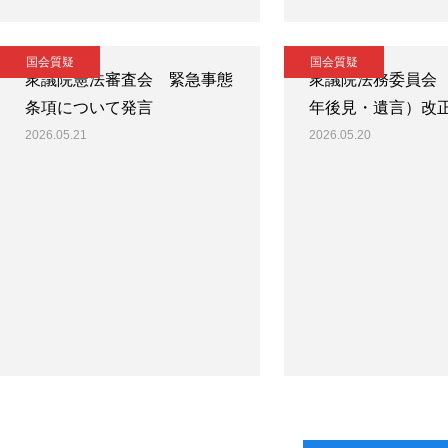
国会質疑
国会質疑
衆議院憲法審査会 緊急事態
衆議院法務委員会
条項について発言
年後見・遺言）改
2026.05.21
2026.05.20