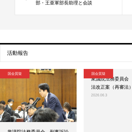
部・王亜軍部長助理と会談
活動報告
国会質疑
国会質疑
衆議院法務委員会
法改正案（再審法
2026.06.3
衆議院法務委員会 刑事訴訟