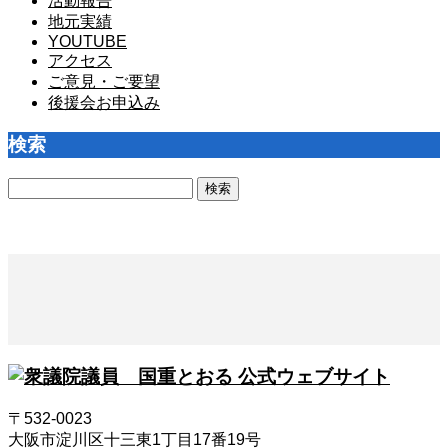
活動報告
地元実績
YOUTUBE
アクセス
ご意見・ご要望
後援会お申込み
検索
検
索:
〒532-0023
大阪市淀川区十三東1丁目17番19号