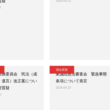
質疑
2026.05.22
7
国会質疑
法務委員会 民法（成
衆議院憲法審査会 緊急事態
・遺言）改正案につい
条項について発言
府質疑
2026.04.23
0