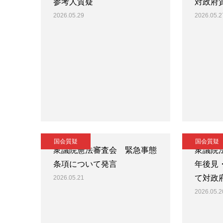
参考人質疑
対政府
2026.05.29
2026.05.2
国会質疑
国会質疑
衆議院憲法審査会 緊急事態
衆議院
条項について発言
年後見
て対政
2026.05.21
2026.05.2