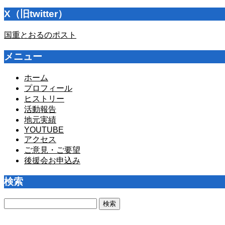
X（旧twitter）
国重とおるのポスト
メニュー
ホーム
プロフィール
ヒストリー
活動報告
地元実績
YOUTUBE
アクセス
ご意見・ご要望
後援会お申込み
検索
検
索: