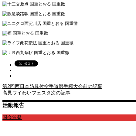
第2回西日本防具付空手道選手権大会
前の記事
高見ワイわいフェスタ
次の記事
活動報告
国会質疑