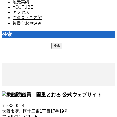
地元実績
YOUTUBE
アクセス
ご意見・ご要望
後援会お申込み
検索
検
索:
〒532-0023
大阪市淀川区十三東1丁目17番19号
ファルコンビル 5F