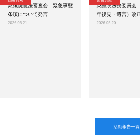
国会質疑
国会質疑
衆議院憲法審査会 緊急事態
衆議院法務委員会
条項について発言
年後見・遺言）改
2026.05.21
2026.05.20
活動報告一覧