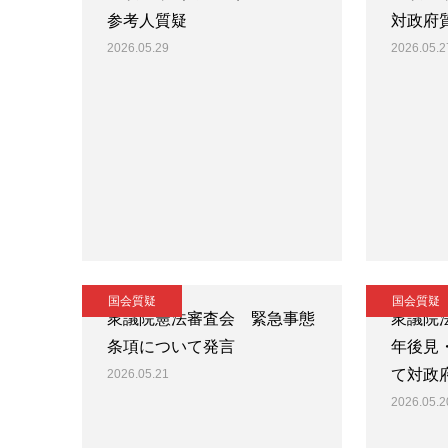
参考人質疑
対政府
2026.05.29
2026.05.2
国会質疑
国会質疑
衆議院憲法審査会 緊急事態
衆議院
条項について発言
年後見
て対政
2026.05.21
2026.05.2