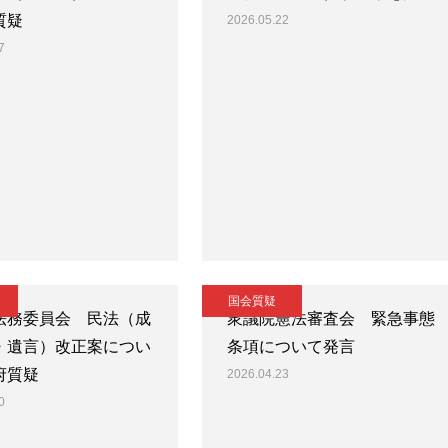
質疑
2026.05.22
7
国会質疑
法務委員会 民法（成
衆議院憲法審査会 緊急事態
・遺言）改正案につい
条項について発言
府質疑
2026.04.23
0