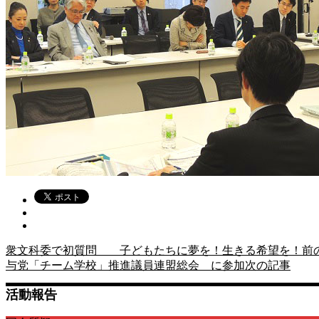
衆文科委で初質問 子どもたちに夢を！生きる希望を！
前
与党「チーム学校」推進議員連盟総会 に参加
次の記事
活動報告