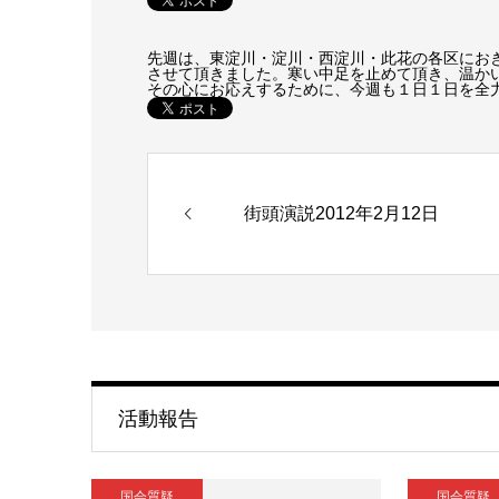
先週は、東淀川・淀川・西淀川・此花の各区にお
させて頂きました。寒い中足を止めて頂き、温か
その心にお応えするために、今週も１日１日を全
街頭演説2012年2月12日
活動報告
国会質疑
国会質疑