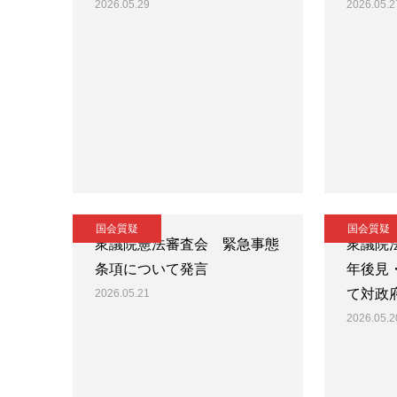
2026.05.29
2026.05.2
国会質疑
国会質疑
衆議院憲法審査会 緊急事態
衆議院
条項について発言
年後見
て対政
2026.05.21
2026.05.2