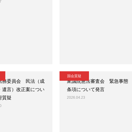
7
国会質疑
法務委員会 民法（成
衆議院憲法審査会 緊急事態
・遺言）改正案につい
条項について発言
府質疑
2026.04.23
0