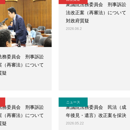
衆議院法務委員会 刑事訴訟
法改正案（再審法）について
対政府質疑
2026.06.2
法務委員会 刑事訴訟
案（再審法）について
質疑
ニュース
法務委員会 刑事訴訟
衆議院法務委員会 民法（成
案（再審法）について
年後見・遺言）改正案を採決
質疑
2026.05.22