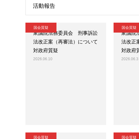
活動報告
国会質疑
国会質疑
衆議院法務委員会 刑事訴訟
衆議院
法改正案（再審法）について
法改正
対政府質疑
対政府
2026.06.10
2026.06.3
国会質疑
国会質疑