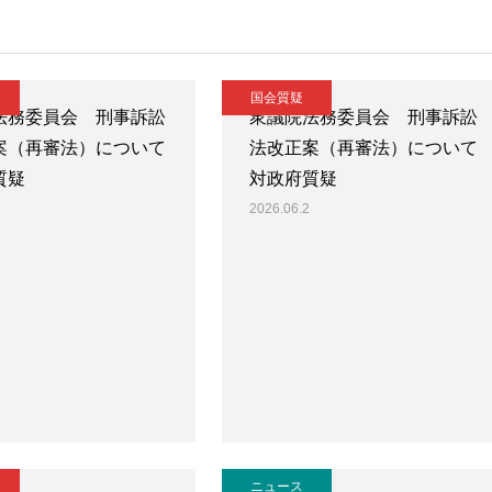
国会質疑
法務委員会 刑事訴訟
衆議院法務委員会 刑事訴訟
案（再審法）について
法改正案（再審法）について
質疑
対政府質疑
2026.06.2
ニュース