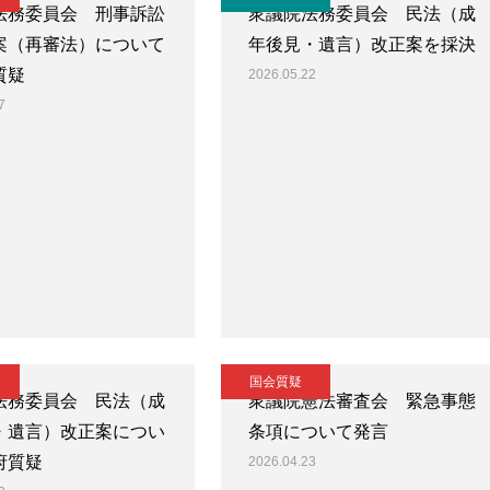
法務委員会 刑事訴訟
衆議院法務委員会 民法（成
案（再審法）について
年後見・遺言）改正案を採決
質疑
2026.05.22
7
国会質疑
法務委員会 民法（成
衆議院憲法審査会 緊急事態
・遺言）改正案につい
条項について発言
府質疑
2026.04.23