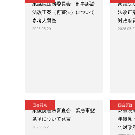
衆議院法務委員会 刑事訴訟
衆議院
法改正案（再審法）について
法改正
参考人質疑
対政府
2026.05.29
2026.05.2
国会質疑
国会質疑
衆議院憲法審査会 緊急事態
衆議院
条項について発言
年後見
て対政
2026.05.21