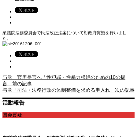
衆議院法務委員会で民法改正法案について対政府質疑を行いまし
た。
与党 官房長官へ「性犯罪・性暴力根絶のための10の提
言…
前の記事
与党「司法・法務行政の体制整備を求める申入れ」
次の記事
活動報告
国会質疑