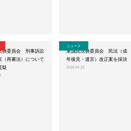
ニュース
法務委員会 刑事訴訟
衆議院法務委員会 民法（成
案（再審法）について
年後見・遺言）改正案を採決
質疑
2026.05.22
7