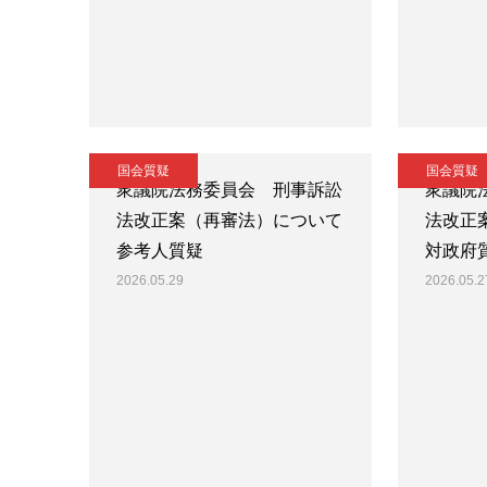
国会質疑
国会質疑
衆議院法務委員会 刑事訴訟
衆議院
法改正案（再審法）について
法改正
参考人質疑
対政府
2026.05.29
2026.05.2