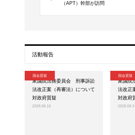
（APT）幹部が訪問
活動報告
国会質疑
国会質疑
衆議院法務委員会 刑事訴訟
衆議院
法改正案（再審法）について
法改正
対政府質疑
対政府
2026.06.10
2026.06.3