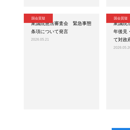
国会質疑
国会質疑
衆議院憲法審査会 緊急事態
衆議院
条項について発言
年後見
て対政
2026.05.21
2026.05.2