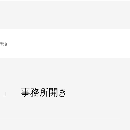
所開き
き」 事務所開き