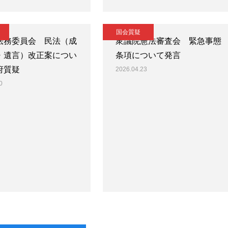
国会質疑
法務委員会 民法（成
衆議院憲法審査会 緊急事態
・遺言）改正案につい
条項について発言
府質疑
2026.04.23
0