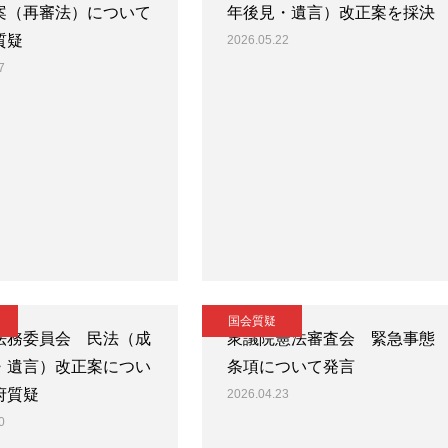
案（再審法）について
年後見・遺言）改正案を採決
質疑
2026.05.22
7
国会質疑
法務委員会 民法（成
衆議院憲法審査会 緊急事態
・遺言）改正案につい
条項について発言
府質疑
2026.04.23
0