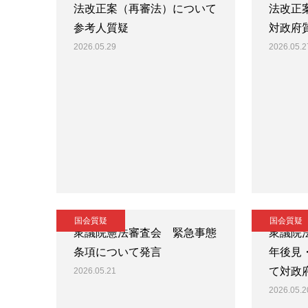
法改正案（再審法）について
法改正
参考人質疑
対政府
2026.05.29
2026.05.2
国会質疑
国会質疑
衆議院憲法審査会 緊急事態
衆議院
条項について発言
年後見
て対政
2026.05.21
2026.05.2