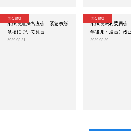
国会質疑
国会質疑
衆議院憲法審査会 緊急事態
衆議院法務委員会
条項について発言
年後見・遺言）改
2026.05.21
2026.05.20