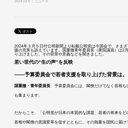
2024.03.5
ニュース
2024年３月５日付公明新聞より転載公明党は今国会で、さま
援の充実も訴えています。国重徹青年委員長（衆院議員）は2月
り上げました。その背景や意義などを聞きました。
若い世代の“生の声”を反映
――予算委員会で若者支援を取り上げた背景は。
国重徹・青年委員長
予算委員会には、閣僚だけでなく首相も
も集まります。
だからこそ、「公明党が日本の本質的な課題、若者の将来をど
首相や閣僚の意識変革を促すとともに、その熱量を国民に届けて