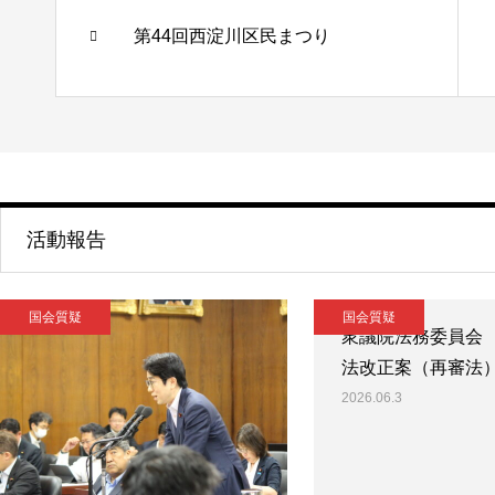
第44回西淀川区民まつり
活動報告
国会質疑
国会質疑
衆議院法務委員会
法改正案（再審法
2026.06.3