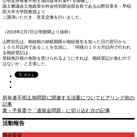
公明党所有者不明土地問題等対策PTを開催し、
国土審議会土地政策分科会特別部会部会長である山野目章夫・早稲
田大学大学院教授より
ご講演いただき、意見交換を行いました。
（2018年2月7日公明新聞より抜粋）
山野目氏は、相続税の納税期限が相続発生を知った日の翌日から
１０カ月以内であることを念頭に、「同様の１０カ月以内で行われ
る相続登記は、
登録免許税の免除を受けられるようにすれば、相続登記が進むので
はないか」と主張した。
所有者不明土地問題に関連する法案についてヒアリング
前の
記事
衆・予算委で「遺留金問題」に切り込む
次の記事
活動報告
国会質疑