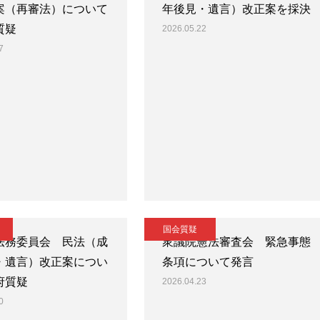
案（再審法）について
年後見・遺言）改正案を採決
質疑
2026.05.22
7
国会質疑
法務委員会 民法（成
衆議院憲法審査会 緊急事態
・遺言）改正案につい
条項について発言
府質疑
2026.04.23
0