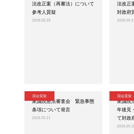
法改正案（再審法）について
法改正
参考人質疑
対政府
2026.05.29
2026.05.2
国会質疑
国会質疑
衆議院憲法審査会 緊急事態
衆議院
条項について発言
年後見
て対政
2026.05.21
2026.05.2