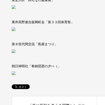
東淀川区「みんなの健康展」
東井高野連合振興町会「第３３回体育祭」
第８世代間交流「島屋まつり」
朝日神明社「奉納琵琶の夕べ（」