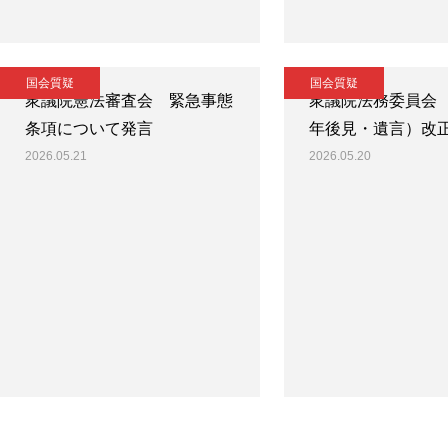
国会質疑
国会質疑
衆議院憲法審査会 緊急事態
衆議院法務委員会
条項について発言
年後見・遺言）改
2026.05.21
2026.05.20