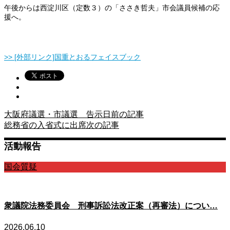
午後からは西淀川区（定数３）の「ささき哲夫」市会議員候補の応
援へ。
>> [外部リンク]国重とおるフェイスブック
大阪府議選・市議選 告示日
前の記事
総務省の入省式に出席
次の記事
活動報告
国会質疑
衆議院法務委員会 刑事訴訟法改正案（再審法）につい…
2026.06.10