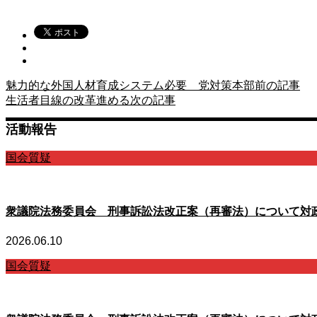
魅力的な外国人材育成システム必要 党対策本部
前の記事
生活者目線の改革進める
次の記事
活動報告
国会質疑
衆議院法務委員会 刑事訴訟法改正案（再審法）について対
2026.06.10
国会質疑