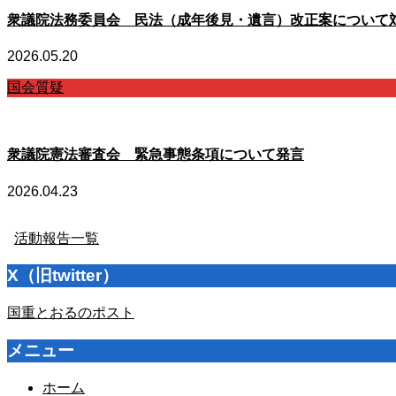
衆議院法務委員会 民法（成年後見・遺言）改正案について
2026.05.20
国会質疑
衆議院憲法審査会 緊急事態条項について発言
2026.04.23
活動報告一覧
X（旧twitter）
国重とおるのポスト
メニュー
ホーム