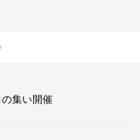
催
日の集い開催