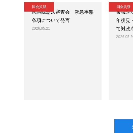
国会質疑
国会質疑
衆議院憲法審査会 緊急事態
衆議院
条項について発言
年後見
て対政
2026.05.21
2026.05.2