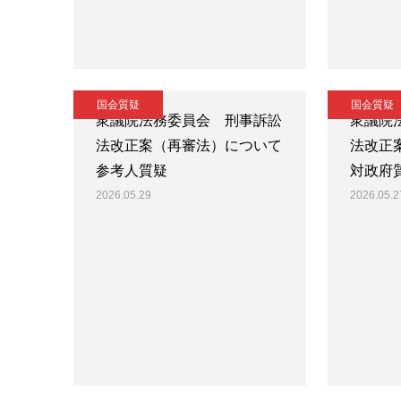
国会質疑
国会質疑
衆議院法務委員会 刑事訴訟
衆議院
法改正案（再審法）について
法改正
参考人質疑
対政府
2026.05.29
2026.05.2