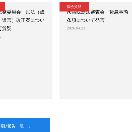
国会質疑
法務委員会 民法（成
衆議院憲法審査会 緊急事態
・遺言）改正案につい
条項について発言
府質疑
2026.04.23
0
活動報告一覧