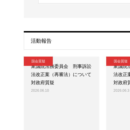
活動報告
国会質疑
国会質疑
衆議院法務委員会 刑事訴訟
衆議院
法改正案（再審法）について
法改正
対政府質疑
対政府
2026.06.10
2026.06.3