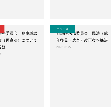
ニュース
法務委員会 刑事訴訟
衆議院法務委員会 民法（成
案（再審法）について
年後見・遺言）改正案を採決
質疑
2026.05.22
7