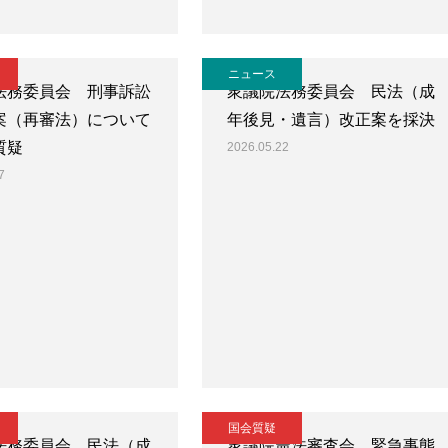
ニュース
法務委員会 刑事訴訟
衆議院法務委員会 民法（成
案（再審法）について
年後見・遺言）改正案を採決
質疑
2026.05.22
7
国会質疑
法務委員会 民法（成
衆議院憲法審査会 緊急事態