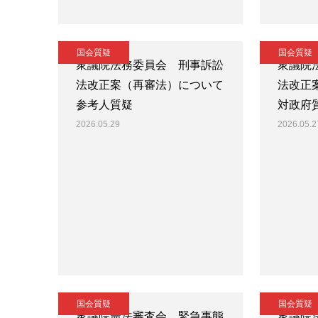
国会質疑
国会質疑
衆議院法務委員会 刑事訴訟
衆議院
法改正案（再審法）について
法改正
参考人質疑
対政府
2026.05.29
2026.05.2
国会質疑
国会質疑
衆議院憲法審査会 緊急事態
衆議院