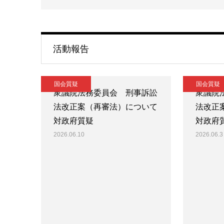
活動報告
国会質疑
国会質疑
衆議院法務委員会 刑事訴訟
衆議院
法改正案（再審法）について
法改正
対政府質疑
対政府
2026.06.10
2026.06.3