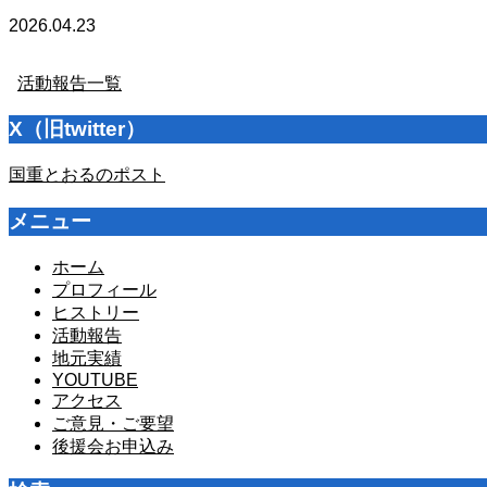
2026.04.23
活動報告一覧
X（旧twitter）
国重とおるのポスト
メニュー
ホーム
プロフィール
ヒストリー
活動報告
地元実績
YOUTUBE
アクセス
ご意見・ご要望
後援会お申込み