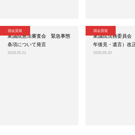
国会質疑
国会質疑
衆議院憲法審査会 緊急事態
衆議院法務委員会
条項について発言
年後見・遺言）改
2026.05.21
2026.05.20