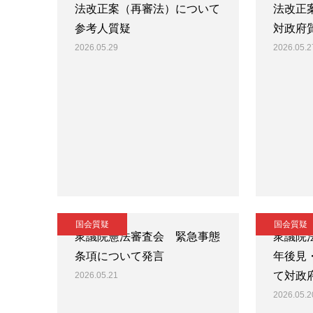
法改正案（再審法）について
法改正
参考人質疑
対政府
2026.05.29
2026.05.2
国会質疑
国会質疑
衆議院憲法審査会 緊急事態
衆議院
条項について発言
年後見
て対政
2026.05.21
2026.05.2