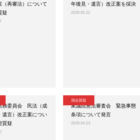
案（再審法）について
年後見・遺言）改正案を採決
質疑
2026.05.22
7
国会質疑
法務委員会 民法（成
衆議院憲法審査会 緊急事態
・遺言）改正案につい
条項について発言
府質疑
2026.04.23
0