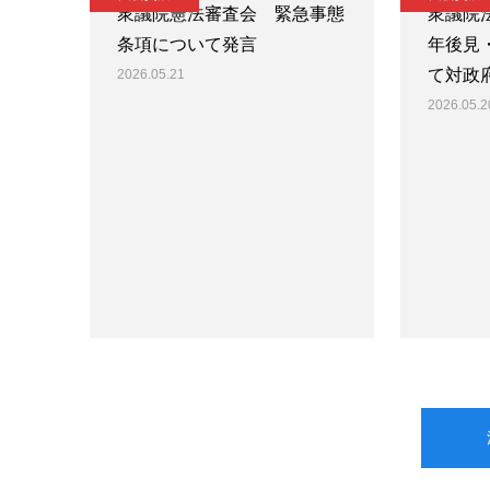
衆議院憲法審査会 緊急事態
衆議院
条項について発言
年後見
て対政
2026.05.21
2026.05.2