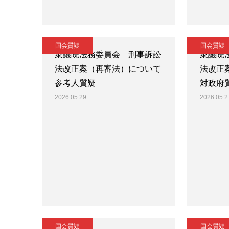
国会質疑
国会質疑
衆議院法務委員会 刑事訴訟
衆議院
法改正案（再審法）について
法改正
参考人質疑
対政府
2026.05.29
2026.05.2
国会質疑
国会質疑