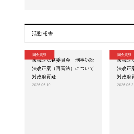
活動報告
国会質疑
国会質疑
衆議院法務委員会 刑事訴訟
衆議院
法改正案（再審法）について
法改正
対政府質疑
対政府
2026.06.10
2026.06.3