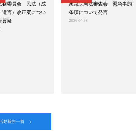
法務委員会 民法（成
衆議院憲法審査会 緊急事態
・遺言）改正案につい
条項について発言
府質疑
2026.04.23
0
活動報告一覧