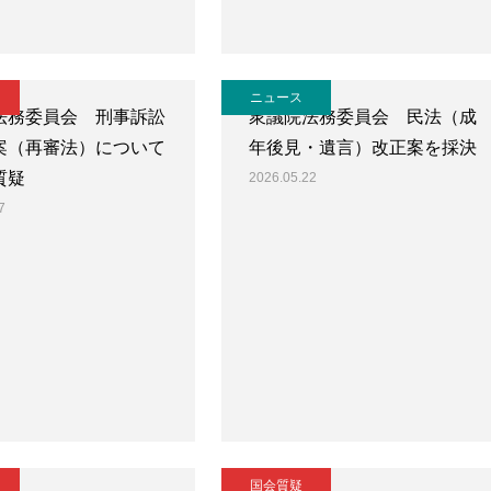
ニュース
法務委員会 刑事訴訟
衆議院法務委員会 民法（成
案（再審法）について
年後見・遺言）改正案を採決
質疑
2026.05.22
7
国会質疑