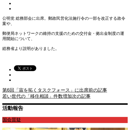
公明党 総務部会に出席。郵政民営化法施行令の一部を改正する政令
案や、
郵便局ネットワークの維持の支援のための交付金・拠出金制度の運
用開始について、
総務省より説明がありました。
第6回「宙を拓くタスクフォース」に出席
前の記事
若い世代の「移住相談」件数増加
次の記事
活動報告
国会質疑